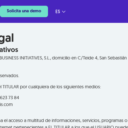
Solicita una demo
ES
gal
cativos
INESS INITIATIVES, S.L., domicilio en C/Teide 4, San Sebastián 
servados.
l TITULAR por cualquiera de los siguientes medios:
 623 73 84
is.com
 el acceso a multitud de informaciones, servicios, programas o
Internet pertenecientes a EL TITULAR a los que el USUARIO puede