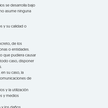
os se desarrolla bajo
R no asume ninguna
s y su calidad o
ncreto, de los
sonas o entidades.
no que pudiera causar
 todo caso, disponer
s.
 en su caso, la
y comunicaciones de
s y la utilización
os y medios
 y los daños